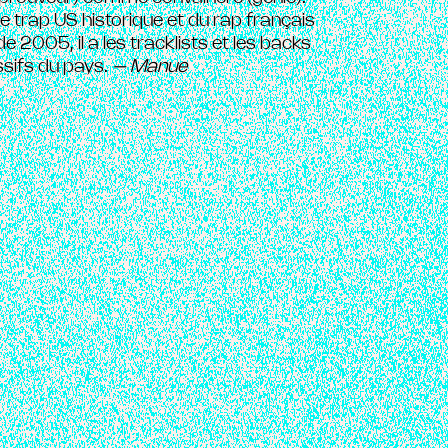
ne trap US historique et du rap français
e 2005, il a les tracklists et les backs
issifs du pays.
– Manue