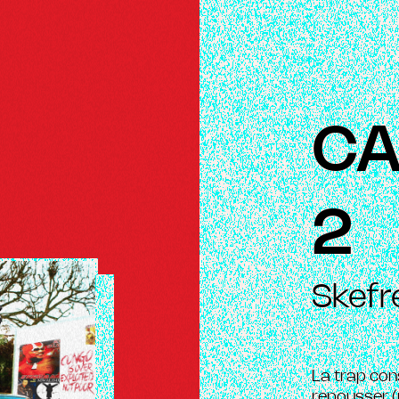
CA
2
Skefr
La trap cons
repousser (