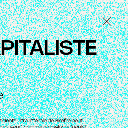
PITALISTE
e
ciente ultra littérale de Skefre peut
prouveur) comme convaincre (génie).