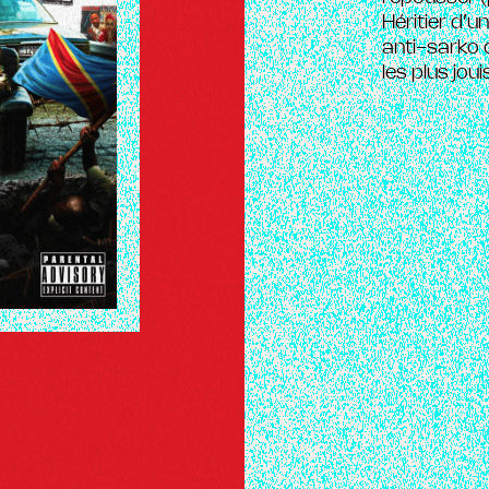
Héritier d’u
anti-sarko d
les plus jou