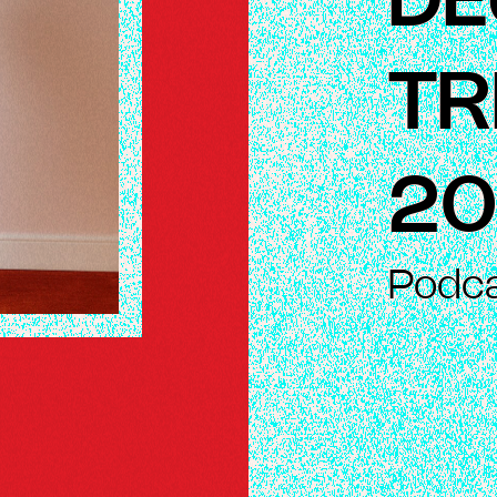
DE
TR
20
Podc