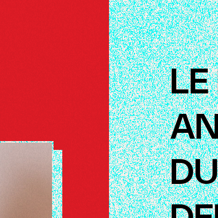
LE
AN
D