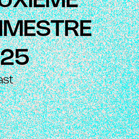
UXIÈME
IMESTRE
25
ast