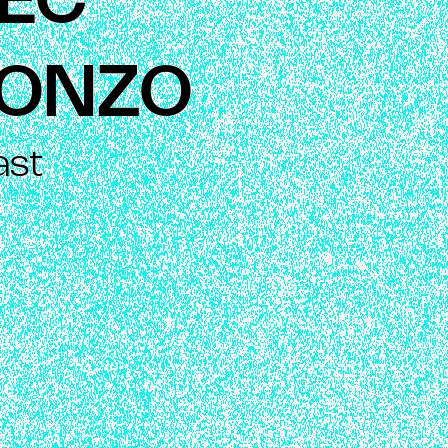
EC
ONZO
ast