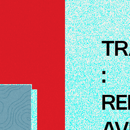
TR
:
RE