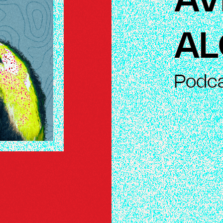
AV
AL
Podc