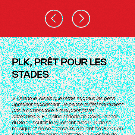
PLK, PRÊT POUR LES
STADES
« Quand je disais que j’étais rappeur, les gens
rigolaient rapidement. Je pense qu’[ils] n’arrivaient
pas à comprendre à quel point j’étais
déterminé.
» En pleine période de Covid, l’Abcdr
du Son
discutait longuement avec PLK
de sa
musique et de son parcours à la rentrée 2020. Au
cours de cette heure d’entretien, la question de