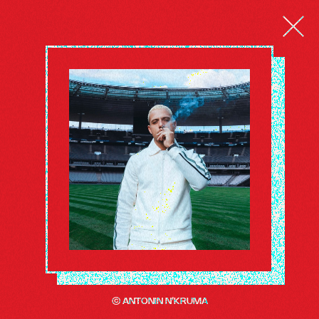
© ANTONIN N’KRUMA