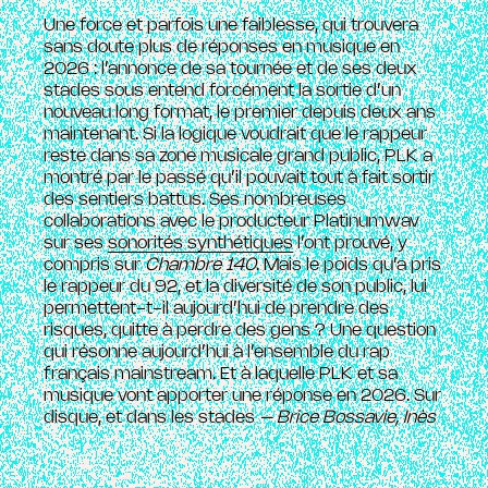
Une force et parfois une faiblesse, qui trouvera
sans doute plus de réponses en musique en
2026 : l’annonce de sa tournée et de ses deux
stades sous entend forcément la sortie d’un
nouveau long format, le premier depuis deux ans
maintenant. Si la logique voudrait que le rappeur
reste dans sa zone musicale grand public, PLK a
montré par le passé qu’il pouvait tout à fait sortir
des sentiers battus. Ses nombreuses
collaborations avec le producteur Platinumwav
sur ses
sonorités synthétiques
l’ont prouvé, y
compris sur
Chambre 140
. Mais le poids qu’a pris
le rappeur du 92, et la diversité de son public, lui
permettent-t-il aujourd’hui de prendre des
risques, quitte à perdre des gens ? Une question
qui résonne aujourd’hui à l’ensemble du rap
français mainstream. Et à laquelle PLK et sa
musique vont apporter une réponse en 2026. Sur
disque, et dans les stades
–
Brice Bossavie, Inès