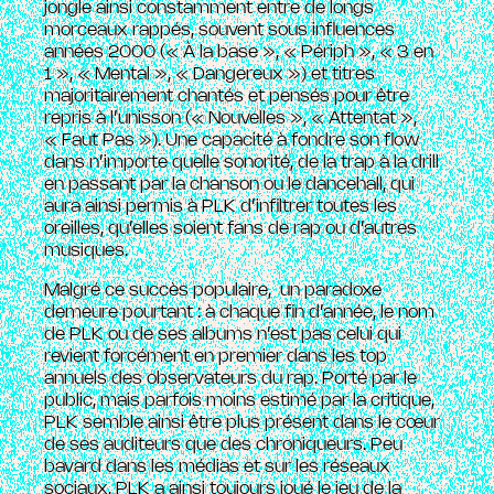
jongle ainsi constamment entre de longs
morceaux rappés, souvent sous influences
années 2000 (« À la base », « Périph », « 3 en
1 », « Mental », « Dangereux ») et titres
majoritairement chantés et pensés pour être
repris à l’unisson (« Nouvelles », « Attentat »,
« Faut Pas »). Une capacité à fondre son flow
dans n’importe quelle sonorité, de la trap à la drill
en passant par la chanson ou le dancehall, qui
aura ainsi permis à PLK d’infiltrer toutes les
oreilles, qu’elles soient fans de rap ou d’autres
musiques.
Malgré ce succès populaire, un paradoxe
demeure pourtant : à chaque fin d’année, le nom
de PLK ou de ses albums n’est pas celui qui
revient forcément en premier dans les top
annuels des observateurs du rap. Porté par le
public, mais parfois moins estimé par la critique,
PLK semble ainsi être plus présent dans le cœur
de ses auditeurs que des chroniqueurs. Peu
bavard dans les médias et sur les réseaux
sociaux, PLK a ainsi toujours joué le jeu de la