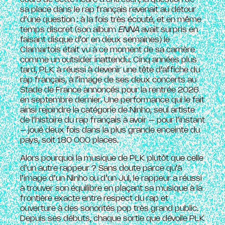
sa place dans le rap français revenait au détour
d’une question : à la fois très écouté, et en même
temps discret (son album
ENNA
avait surpris en
faisant disque d’or en deux semaines) le
Clamartois était vu à ce moment de sa carrière
comme un outsider inattendu. Cinq années plus
tard, PLK à réussi à devenir une tête d’affiche du
rap français, à l’image de ses deux concerts au
Stade de France annoncés pour la rentrée 2026
en septembre dernier. Une performance qui le fait
ainsi rejoindre la catégorie de Ninho, seul artiste
de l’histoire du rap français à avoir – pour l’instant
– joué deux fois dans la plus grande enceinte du
pays, soit 180 000 places.
Alors pourquoi la musique de PLK plutôt que celle
d’un autre rappeur ? Sans doute parce qu’à
l’image d’un Ninho ou d’un Jul, le rappeur a réussi
à trouver son équilibre en plaçant sa musique à la
frontière exacte entre respect du rap et
ouverture à des sonorités pop très grand public.
Depuis ses débuts, chaque sortie que dévoile PLK