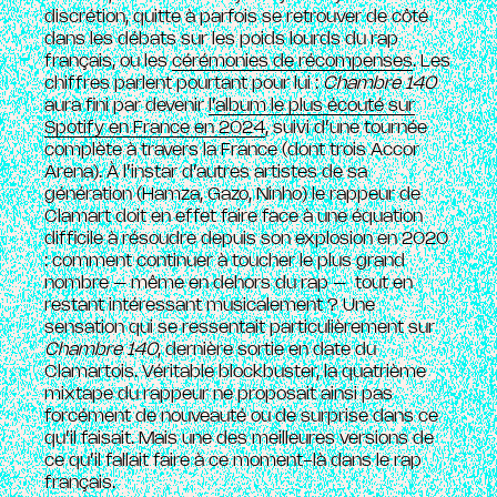
discrétion, quitte à parfois se retrouver de côté
dans les débats sur les poids lourds du rap
français, ou les
cérémonies de récompenses
. Les
chiffres parlent pourtant pour lui :
Chambre 140
aura fini par devenir
l’album le plus écouté sur
Spotify en France en 2024
, suivi d’une tournée
complète à travers la France (dont trois Accor
Arena). À l’instar d’autres artistes de sa
génération (Hamza, Gazo, Ninho) le rappeur de
Clamart doit en effet faire face à une équation
difficile à résoudre depuis son explosion en 2020
: comment continuer à toucher le plus grand
nombre – même en dehors du rap – tout en
restant intéressant musicalement ? Une
sensation qui se ressentait particulièrement sur
Chambre 140
, dernière sortie en date du
Clamartois. Véritable blockbuster, la quatrième
mixtape du rappeur ne proposait ainsi pas
forcément de nouveauté ou de surprise dans ce
qu’il faisait. Mais une des meilleures versions de
ce qu’il fallait faire à ce moment-là dans le rap
français.